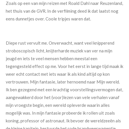
Zoals op een van mijn reizen met Roald Dahl naar Reuzenland,
het thuis van de GVR. In de verfilming deed ik dat laatst nog
eens dunnetjes over. Coole tripjes waren dat.
Diepe rust vervult me. Onverwacht, want veel knipperend
stroboscopisch licht, knijterharde muziek van ver na mijn
jeugd en iets te veel mensen hebben meestal een
tegengesteld effect op me. Voor het eerst in lange tijd maak ik
weer echt contact met iets waar ik als kind altijd op kon
vertrouwen. Mijn fantasie, later hernoemd naar Mijn wereld.
Ik ben gezegend met een krachtig voorstellingsvermogen dat,
aangewakkerd door het (voor)lezen van vele verhalen vanaf
mijn vroegste begin, een wereld opleverde waarin alles
mogelijk was. In mijn fantasie probeerde ik rollen uit zoals
koning, professor of astronaut. Ik bevoer de wereldzeeën als
de kleine kapitein, bestuurde het rode brandweerwagentje